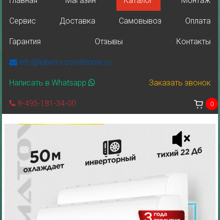
Главная
Магазин
Каталог
Монтаж
Сервис
Доставка
Самовывоз
Оплата
Гарантия
Отзывы
Контакты
info@luberci-conditioner.ru
Написать в Whatsapp
Заказать звонок
8-495-181-34-00
0