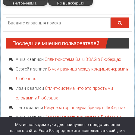
внутренними…
Rix в Люберцах
Последние мнения пользователей
Анна
к записи
Сплит-система Ballu BSAG в Люберцах
Сергей
к записи
В чем разница между кондиционерами в
Люберцах
Иван
к записи
Сплит-система: что это простыми
словами в Люберцах
Петр
к записи
Рекуператор воздуха бризер в Люберцах
Анна
к записи
Кассетная сплит-система в Люберцах
Мы используем куки для наилучшего представления
нашего сайта. Если Вы продолжите использовать сайт, мы
Акция!
Категории
Теги
Аттрибуты
Производители