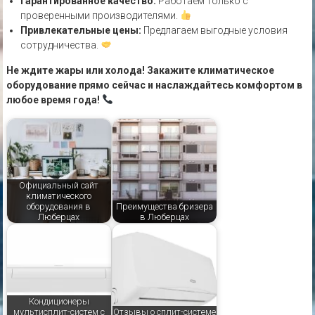
Гарантированное качество:
Работаем только с
проверенными производителями.
Привлекательные цены:
Предлагаем выгодные условия
сотрудничества.
Не ждите жары или холода! Закажите климатическое
оборудование прямо сейчас и наслаждайтесь комфортом в
любое время года!
Официальный сайт
климатического
оборудования в
Преимущества бризера
Люберцах
в Люберцах
Кондиционеры
мультисплит-систем с
Отзывы о сплит-системе