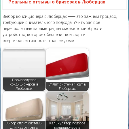
Реальные отзывы о бризерах в Люберцах
Выбор кондиционера в Люберцах ⸺ это важный процесс,
требующий внимательного подхода. Учитывая все
перечисленные параметры, вы сможете приобрести
устройство, которое обеспечит комфорт и
энергиюэфективность в вашем доме.
Производство
кондиционеров в
Сплит-система 1 кВт в
Люберцах
Люберцах
Выбор сплит-системы
Калькулятор подбора
для квартиры в
кондиционера в