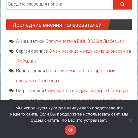
Последние мнения пользователей
Анна
к записи
Сплит-система Ballu BSAG в Люберцах
Сергей
к записи
В чем разница между кондиционерами в
Люберцах
Иван
к записи
Сплит-система: что это простыми
словами в Люберцах
Петр
к записи
Рекуператор воздуха бризер в Люберцах
Анна
к записи
Кассетная сплит-система в Люберцах
Мы используем куки для наилучшего представления
нашего сайта. Если Вы продолжите использовать сайт, мы
Акция!
Категории
Теги
Аттрибуты
Производители
будем считать что Вас это устраивает.
Ok