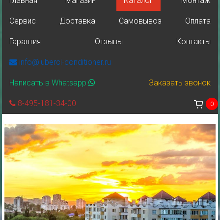
Главная
Магазин
Каталог
Монтаж
Сервис
Доставка
Самовывоз
Оплата
Гарантия
Отзывы
Контакты
info@luberci-conditioner.ru
Написать в Whatsapp
Заказать звонок
8-495-181-34-00
0