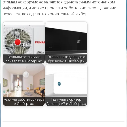
отзывы на форуме не являются единственным источником
информации‚ и важно провести собственное исследование
перед тем‚ как сделать окончательный выбор․
Реальные отзывы о
Отзывы владельцев о
бризерах в Люберцах
бризерах в Люберцах
Режимы работы бризера
Где купить бризер
в Люберцах
Airnanny A7 в Люберцах