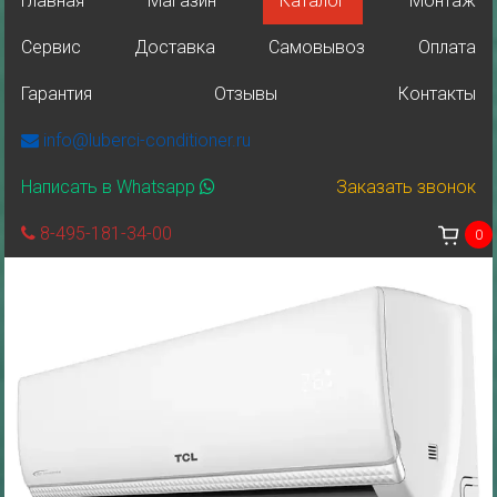
Главная
Магазин
Каталог
Монтаж
Сервис
Доставка
Самовывоз
Оплата
Гарантия
Отзывы
Контакты
info@luberci-conditioner.ru
Написать в Whatsapp
Заказать звонок
8-495-181-34-00
0