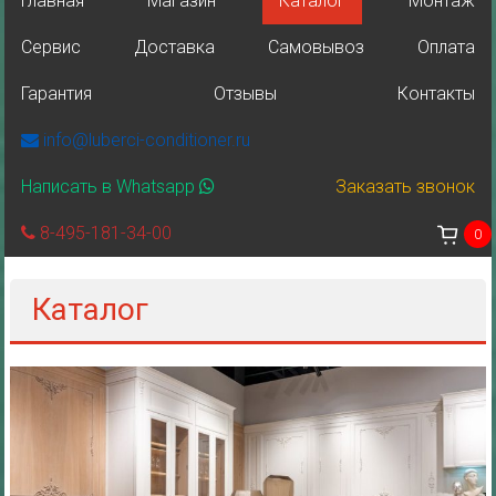
Главная
Магазин
Каталог
Монтаж
Сервис
Доставка
Самовывоз
Оплата
Гарантия
Отзывы
Контакты
info@luberci-conditioner.ru
Написать в Whatsapp
Заказать звонок
8-495-181-34-00
0
Каталог