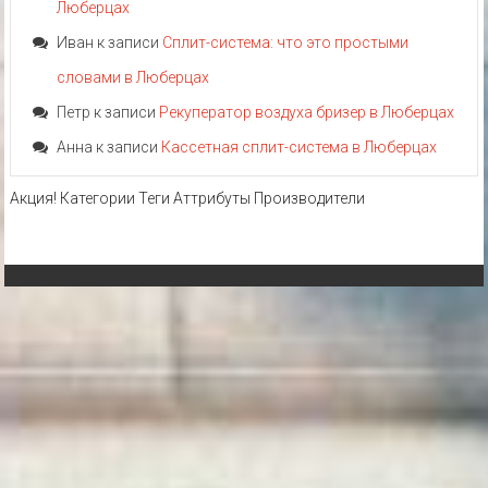
Люберцах
Иван
к записи
Сплит-система: что это простыми
словами в Люберцах
Петр
к записи
Рекуператор воздуха бризер в Люберцах
Анна
к записи
Кассетная сплит-система в Люберцах
Акция!
Категории
Теги
Аттрибуты
Производители